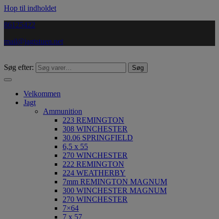
Hop til indholdet
86125422
mail@jagtstuen.net
Søg efter:
Søg
​Velkommen
Jagt
Ammunition
223 REMINGTON
308 WINCHESTER
30.06 SPRINGFIELD
6,5 x 55
270 WINCHESTER
222 REMINGTON
224 WEATHERBY
7mm REMINGTON MAGNUM
300 WINCHESTER MAGNUM
270 WINCHESTER
7×64
7 x 57