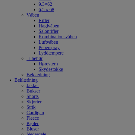
9.3×62
6,5 x 68
Våben
Rifler
Haglvåben
Salonrifler
Kombinationsvåben
Luftvåben
Peberspray
Lyddæmpere
Tilbehør
Høreværn
Skydestokke
Beklædning
Beklædning
Jakker
Bukser
Shorts
Skjorter
Strik
Cardigan
Fleece
Kjoler
Bluser
Nederdele