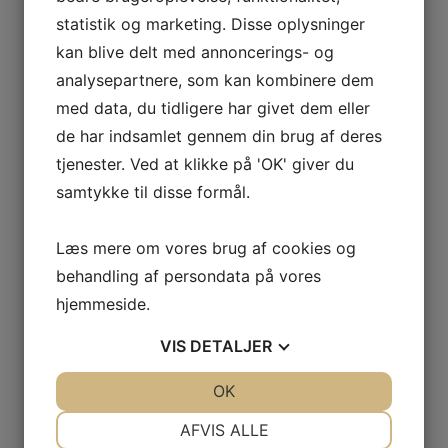
Deerhunter
statistik og marketing. Disse oplysninger
Didriksons
kan blive delt med annoncerings- og
Five Seasons
Fjällräven
analysepartnere, som kan kombinere dem
Hanwag
med data, du tidligere har givet dem eller
Kahles
Klymit
de har indsamlet gennem din brug af deres
Knowledge Cotton Apparel​
Le Chameau
tjenester. Ved at klikke på 'OK' giver du
Meindl
samtykke til disse formål.
Noble Wilde
NordicHeat
Norwool
Læs mere om vores brug af cookies og
Orange County Smokers
Rains​
behandling af persondata på vores
​S.N.S. Herning
hjemmeside.
Schultz & Larsen
Sealskinz
​Smartwool
VIS
DETALJER
Stanley
Swarovski
JA
NEJ
OK
JA
NEJ
TrekSta
Two Danes
NØDVENDIGE
PRÆFERENCER
AFVIS ALLE
Info