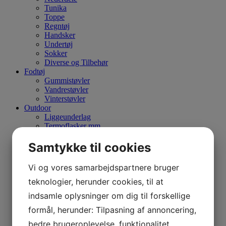
Tunika
Toppe
Regntøj
Handsker
Undertøj
Sokker
Diverse og Tilbehør
Fodtøj
Gummistøvler
Vandrestøvler
Vinterstøvler
Outdoor
Liggeunderlag
Termoflasker mm.
Tasker
Rygeovne
Samtykke til cookies
Optik
Håndkikkerter
Vi og vores samarbejdspartnere bruger
Sigtekikkerter
Spottingscopes
teknologier, herunder cookies, til at
Tilbud
indsamle oplysninger om dig til forskellige
Mærker
Aclima
formål, herunder: Tilpasning af annoncering,
Aigle
bedre brugeroplevelse, funktionalitet,
Barbour