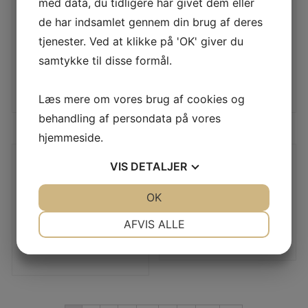
med data, du tidligere har givet dem eller
BRNO ZKW465 .22
Browning A-Bolt .22-
Hornet
250Rem
de har indsamlet gennem din brug af deres
tjenester. Ved at klikke på 'OK' giver du
3.995,00
DKK
6.495,00
DKK
samtykke til disse formål.
LÆS MERE
LÆS MERE
Læs mere om vores brug af cookies og
behandling af persondata på vores
hjemmeside.
VIS
DETALJER
Browning A-Bolt .223
BSA .22-250Rem
6.495,00
DKK
5.995,00
DKK
JA
NEJ
OK
JA
NEJ
LÆS MERE
LÆS MERE
NØDVENDIGE
PRÆFERENCER
AFVIS ALLE
JA
NEJ
JA
NEJ
MARKETING
STATISTIK