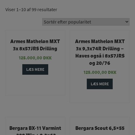
Viser 1–10 af 99 resultater
Armes Mathelon MXT
Armes Mathelon MXT
3x 8x57JRS Drilling
3x 9,3x74R Drilling –
Haves også i 8x57JRS
125.000,00
DKK
og 20/76
LÆS MERE
125.000,00
DKK
LÆS MERE
Bergara BX-11 Varmint
Bergara Scout 6,5×55