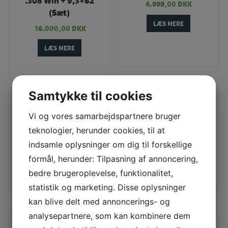
.308 Win + 9,3×62
TILBUD
4.999,00
DKK
(Sæt)
LÆS MERE
16.000,00
DKK
LÆS MERE
Samtykke til cookies
Blaser SR830 7×64 +
BRNO 308
Vi og vores samarbejdspartnere bruger
.243Win
2.995,00
DKK
teknologier, herunder cookies, til at
29.995,00
DKK
indsamle oplysninger om dig til forskellige
LÆS MERE
LÆS MERE
formål, herunder: Tilpasning af annoncering,
bedre brugeroplevelse, funktionalitet,
statistik og marketing. Disse oplysninger
kan blive delt med annoncerings- og
analysepartnere, som kan kombinere dem