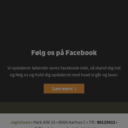
Følg os på Facebook
Vi opdaterer løbende vores Facebook-side, så skynd dig ind
og følg os og hold dig opdateret med hvad vi går og laver.
Læs mere
Jagtstuen
•
Park Allé 15
•
8000 Aarhus C
• Tlf.:
86125422
•