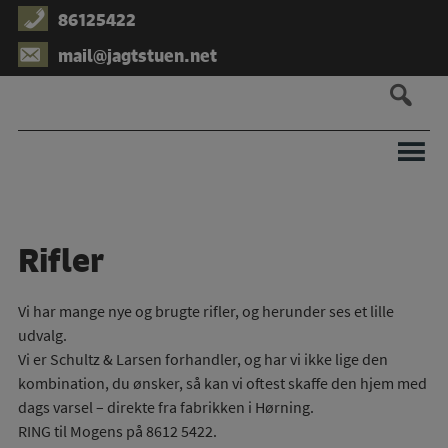
Hop
86125422
til
mail@jagtstuen.net
indholdet
Rifler
Vi har mange nye og brugte rifler, og herunder ses et lille
udvalg.
Vi er Schultz & Larsen forhandler, og har vi ikke lige den
kombination, du ønsker, så kan vi oftest skaffe den hjem med
dags varsel – direkte fra fabrikken i Hørning.
RING til Mogens på 8612 5422.