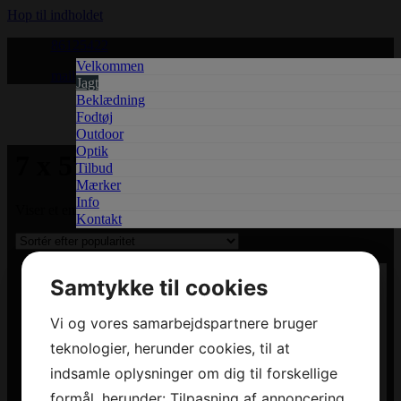
Hop til indholdet
86125422
​Velkommen
mail@jagtstuen.net
Jagt
Beklædning
Fodtøj
Outdoor
Optik
7 x 57
Tilbud
Mærker
Info
Viser et enkelt resultat
Kontakt
Samtykke til cookies
TILBUD
Vi og vores samarbejdspartnere bruger
teknologier, herunder cookies, til at
7×57 Norma Oryx 10.1 gr – Æske á 20stk
indsamle oplysninger om dig til forskellige
650,00
DKK
Læs mere
formål, herunder: Tilpasning af annoncering,