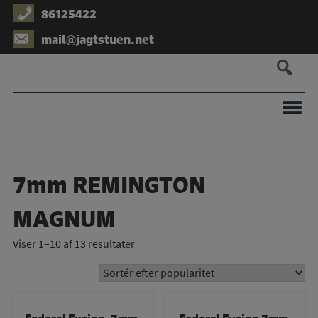
Hop
86125422
til
mail@jagtstuen.net
indholdet
7mm REMINGTON
MAGNUM
Viser 1–10 af 13 resultater