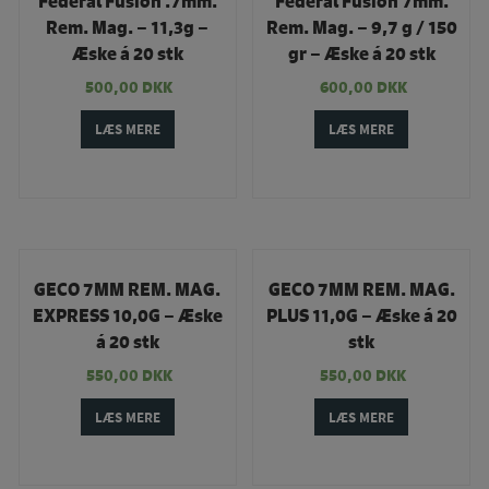
Federal Fusion .7mm.
Federal Fusion 7mm.
Rem. Mag. – 11,3g –
Rem. Mag. – 9,7 g / 150
TILBUD
TILBUD
Æske á 20 stk
gr – Æske á 20 stk
500,00
DKK
600,00
DKK
LÆS MERE
LÆS MERE
GECO 7MM REM. MAG.
GECO 7MM REM. MAG.
EXPRESS 10,0G – Æske
PLUS 11,0G – Æske á 20
TILBUD
TILBUD
á 20 stk
stk
550,00
DKK
550,00
DKK
LÆS MERE
LÆS MERE