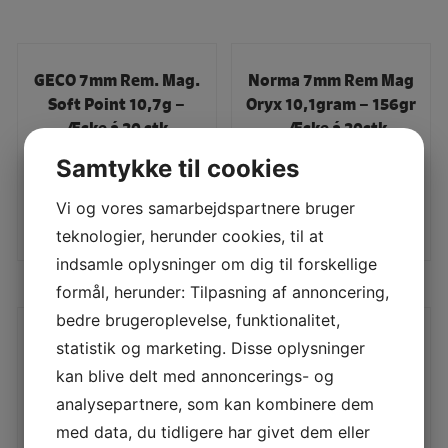
GECO 7mm Rem. Mag.
Norma 7mm Rem Mag
Soft Point 10,7g –
Oryx 10,1gram – 156gr
TILBUD
TILBUD
Æske á 20 stk
– Æske á 20stk
400,00
DKK
700,00
DKK
Samtykke til cookies
LÆS MERE
LÆS MERE
Vi og vores samarbejdspartnere bruger
teknologier, herunder cookies, til at
indsamle oplysninger om dig til forskellige
formål, herunder: Tilpasning af annoncering,
bedre brugeroplevelse, funktionalitet,
Norma Barnes – T-
RHINO 7mm. Rem. Mag
statistik og marketing. Disse oplysninger
Shock 9,1g *BLYFRI*.
10,4g – Æske á 20 stk
TILBUD
TILBUD
kan blive delt med annoncerings- og
Æske á 20stk
999,00
DKK
analysepartnere, som kan kombinere dem
790,00
DKK
med data, du tidligere har givet dem eller
LÆS MERE