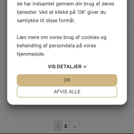
de har indsamlet gennem din brug af deres
LÆS MERE
tjenester. Ved at klikke på 'OK' giver du
samtykke til disse formål.
Læs mere om vores brug af cookies og
behandling af persondata på vores
RWS 7 MM REM. MAG.
RWS 7 MM REM. MAG.
hjemmeside.
EVOLUTION 10,3G –
SPEED TIP PRO 9,7G –
TILBUD
TILBUD
Æske á 20 stk
Æske á 20 stk
VIS
DETALJER
750,00
DKK
500,00
DKK
JA
NEJ
OK
JA
NEJ
LÆS MERE
LÆS MERE
NØDVENDIGE
PRÆFERENCER
AFVIS ALLE
JA
NEJ
JA
NEJ
MARKETING
STATISTIK
1
2
→