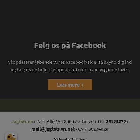
Følg os på Facebook
Vi opdaterer løbende vores Facebook-side, så skynd dig ind
og følg os og hold dig opdateret med hvad vi går og laver.
Læs mere
Jagtstuen
•
Park Allé 15
•
8000 Aarhus C
• Tlf.:
86125422
•
mail@jagtstuen.net
•
CVR: 36134828
Designet af
Standout