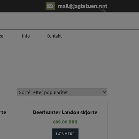
mail@jagtstuen.net
er
Info
Kontakt
rte
Deerhunter Landon skjorte
699,00
DKK
LÆS MERE