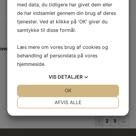
med data, du tidligere har givet dem eller
LÆS MERE
de har indsamlet gennem din brug af deres
tjenester. Ved at klikke på 'OK' giver du
samtykke til disse formål.
Læs mere om vores brug af cookies og
även Abisko Hike Shirt LS W
behandling af persondata på vores
(Blue Ridge)
hjemmeside.
699,00
DKK
VIS
DETALJER
LÆS MERE
JA
NEJ
OK
JA
NEJ
NØDVENDIGE
PRÆFERENCER
AFVIS ALLE
JA
NEJ
JA
NEJ
1
2
3
→
MARKETING
STATISTIK