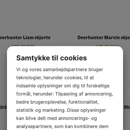
eerhunter Liam skjorte
Deerhunter Marvin skjo
599,00
DKK
349,00
DKK
Samtykke til cookies
LÆS MERE
LÆS MERE
Vi og vores samarbejdspartnere bruger
teknologier, herunder cookies, til at
indsamle oplysninger om dig til forskellige
formål, herunder: Tilpasning af annoncering,
bedre brugeroplevelse, funktionalitet,
llräven Abisko Hike Shirt
Fjällräven Abisko Hike Sh
statistik og marketing. Disse oplysninger
(Savanna)
799,00
DKK
kan blive delt med annoncerings- og
649,00
DKK
analysepartnere, som kan kombinere dem
LÆS MERE