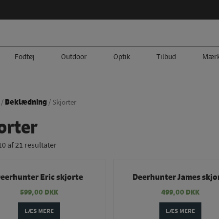
Fodtøj
Outdoor
Optik
Tilbud
Mærk
Beklædning
/
/ Skjorter
orter
10 af 21 resultater
eerhunter Eric skjorte
Deerhunter James skjo
599,00
DKK
499,00
DKK
LÆS MERE
LÆS MERE