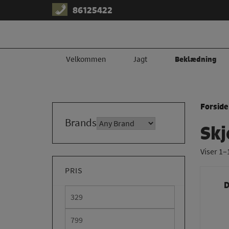
Hop
86125422
til
indholdet
​Velkommen
Jagt
Beklædning
Forside
Brands
Skj
Viser 1–
PRIS
D