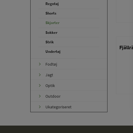
Regntøj
Shorts
Skjorter
Sokker
Strik
Fjällr
Undertøj
Fodtøj
Jagt
Optik
Outdoor
Ukategoriseret