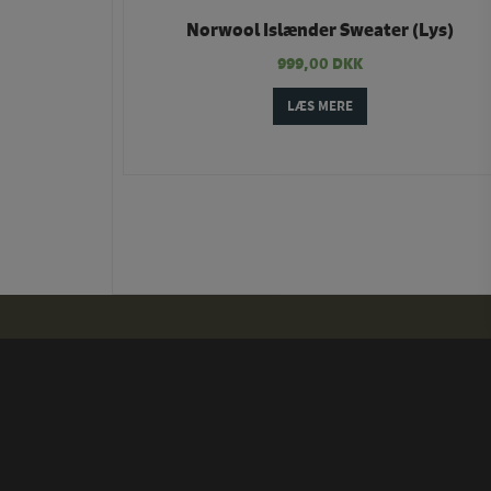
Norwool Islænder Sweater (Lys)
999,00
DKK
LÆS MERE