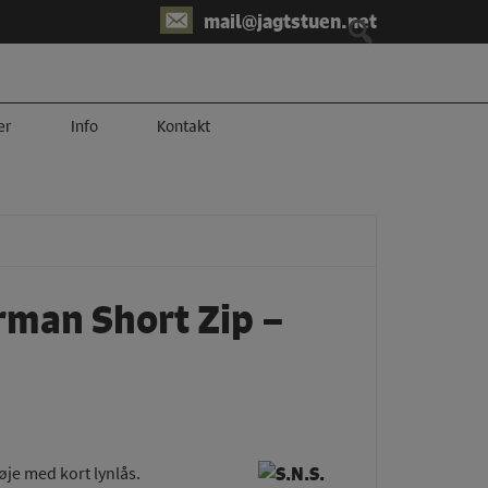
mail@jagtstuen.net
er
Info
Kontakt
rman Short Zip –
je med kort lynlås.