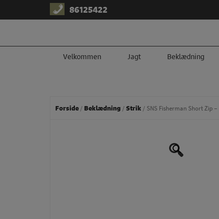
Hop
86125422
til
indholdet
​Velkommen
Jagt
Beklædning
Forside
Beklædning
Strik
/
/
/ SNS Fisherman Short Zip –
🔍