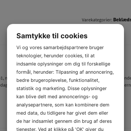
Beklæd
Varekategorier:
Samtykke til cookies
Beskrivelse
Vi og vores samarbejdspartnere bruger
teknologier, herunder cookies, til at
indsamle oplysninger om dig til forskellige
formål, herunder: Tilpasning af annoncering,
1, med kort lynlås i kraven. Semi tekstureret struktur med de kendet
bedre brugeroplevelse, funktionalitet,
erdagen. S.N.S. Herning har produceret sømandstrøjen med boblerne,
statistik og marketing. Disse oplysninger
kan blive delt med annoncerings- og
analysepartnere, som kan kombinere dem
med data, du tidligere har givet dem eller
de har indsamlet gennem din brug af deres
tjenester. Ved at klikke på 'OK' giver du