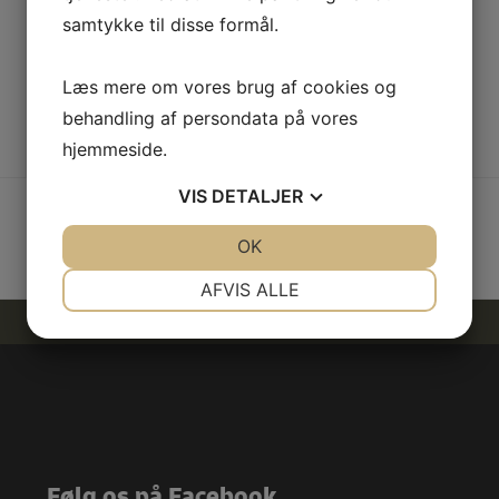
samtykke til disse formål.
Norwool Islænder Sweater (Mørk)
899,00
DKK
Læs mere om vores brug af cookies og
LÆS MERE
behandling af persondata på vores
hjemmeside.
VIS
DETALJER
JA
NEJ
OK
JA
NEJ
NØDVENDIGE
PRÆFERENCER
AFVIS ALLE
JA
NEJ
JA
NEJ
MARKETING
STATISTIK
Følg os på Facebook