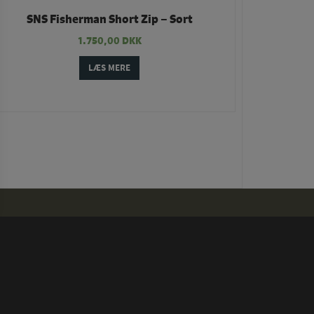
SNS Fisherman Short Zip – Sort
1.750,00
DKK
LÆS MERE