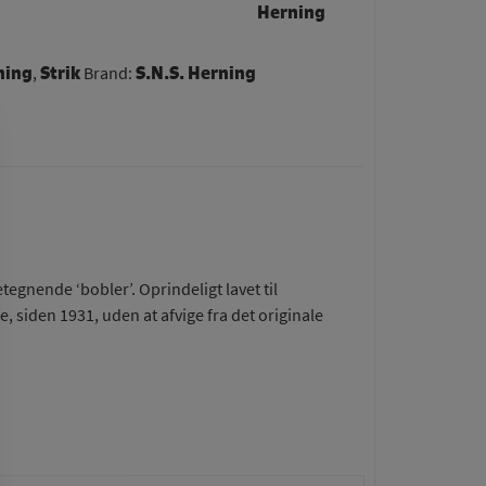
ning
Strik
​S.N.S. Herning
,
Brand:
egnende ‘bobler’. Oprindeligt lavet til
 siden 1931, uden at afvige fra det originale